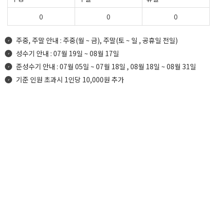
0
0
0
주중, 주말 안내 : 주중(월 ~ 금), 주말(토 ~ 일 , 공휴일 전일)
성수기 안내 : 07월 19일 ~ 08월 17일
준성수기 안내 : 07월 05일 ~ 07월 18일 , 08월 18일 ~ 08월 31일
기준 인원 초과시 1인당 10,000원 추가
Rooms structure
객실구조/시설안내
TV, 에어컨,선풍기, 베란다, 전자레인지, 위성수신기,
대형냉장고, 커피포트, 주전자, 싱크대시설, 식기류,
내부시설
냄비류,전기밥솥, 화장실, 헤어드라이기, 샤워타올,
수건, 샴프, 린스, 치약, 비누, 비데시설, 바베큐시설,
전자모기향 외 기타
내부구조
원룸 (온돌)