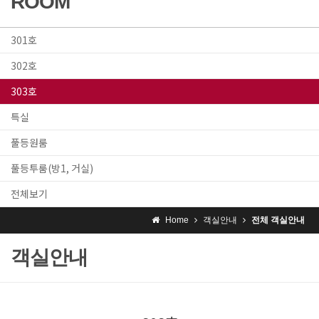
ROOM
301호
302호
303호
특실
풀등원룸
풀등투룸(방1, 거실)
전체보기
Home
객실안내
전체 객실안내
객실안내