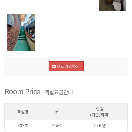
바로예약하기
Room Price
객실요금안내
인원
객실명
㎡
(기준/최대)
303호
30㎡
4 / 6 명